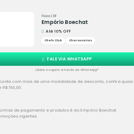
Físico | DF
Empório Boechat
Até 10% OFF
Chefs Club
Churrascarias
FALE VIA WHATSAPP
Libere o cupom através do WhatsApp*
te conta com mais de uma modalidade de desconto, confira quais:
R$ 150,00.
, formas de pagamento e produtos é do Empório Boechat.
omoções vigentes.