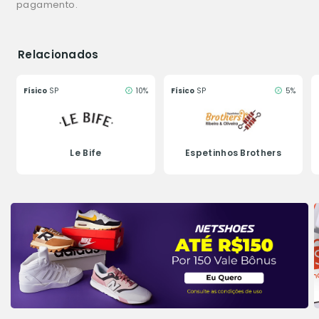
pagamento.
Relacionados
Físico
SP
10%
Físico
SP
5%
Le Bife
Espetinhos Brothers