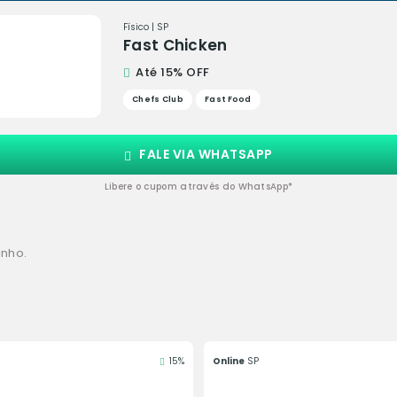
Físico | SP
Fast Chicken
Até 15% OFF
Chefs Club
Fast Food
FALE VIA WHATSAPP
Libere o cupom através do WhatsApp*
inho.
15%
Online
SP