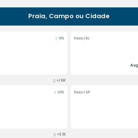
Praia, Campo ou Cidade
10%
Físico | RJ
Aug
+1.6K
20%
Físico | SP
+3.1K